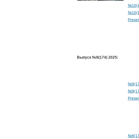
№10(1
№10(1
Presen
Выпуск №9(174) 2025:
№9(17
№9(17
Presen
№8(17