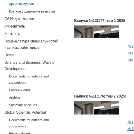
Архив выпусков
Краткое содержание выпусков
Об Издательстве
Выпуск №12(177) том 1 2025:
Учредитель
Контакты
Номенклатура специальностей
№12
научных работников
№12
Home
Pre
Science and Business: Ways of
Development
Documents for authors and
subscribers
Editorial Board
Выпуск №11(176) том 2 2025:
Archive
Summary of issues
Global Scientific Potential
Documents for authors and
№11
subscribers
№11
Editorial Board